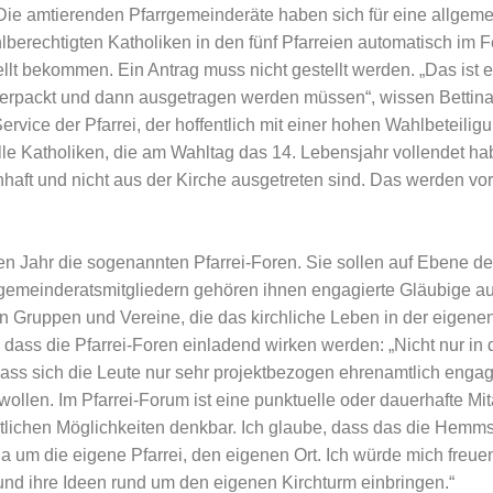
Die amtierenden Pfarrgemeinderäte haben sich für eine allgeme
lberechtigten Katholiken in den fünf Pfarreien automatisch im F
llt bekommen. Ein Antrag muss nicht gestellt werden. „Das ist
 verpackt und dann ausgetragen werden müssen“, wissen Betti
ervice der Pfarrei, der hoffentlich mit einer hohen Wahlbeteiligu
lle Katholiken, die am Wahltag das 14. Lebensjahr vollendet hab
aft und nicht aus der Kirche ausgetreten sind. Das werden vor
Jahr die sogenannten Pfarrei-Foren. Sie sollen auf Ebene der
emeinderatsmitgliedern gehören ihnen engagierte Gläubige aus
en Gruppen und Vereine, die das kirchliche Leben in der eigenen 
, dass die Pfarrei-Foren einladend wirken werden: „Nicht nur in 
ass sich die Leute nur sehr projektbezogen ehrenamtlich engagi
 wollen. Im Pfarrei-Forum ist eine punktuelle oder dauerhafte Mi
itlichen Möglichkeiten denkbar. Ich glaube, dass das die Hemms
a um die eigene Pfarrei, den eigenen Ort. Ich würde mich freue
und ihre Ideen rund um den eigenen Kirchturm einbringen.“