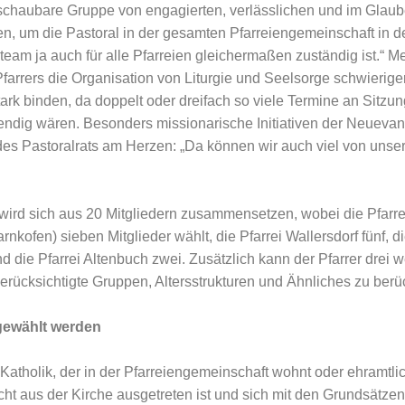
rschaubare Gruppe von engagierten, verlässlichen und im Glau
ffen, um die Pastoral in der gesamten Pfarreiengemeinschaft in 
lteam ja auch für alle Pfarreien gleichermaßen zuständig ist.“ 
arrers die Organisation von Liturgie und Seelsorge schwierig
tark binden, da doppelt oder dreifach so viele Termine an Sitzu
ndig wären. Besonders missionarische Initiativen der Neuevang
t des Pastoralrats am Herzen: „Da können wir auch viel von unse
ird sich aus 20 Mitgliedern zusammensetzen, wobei die Pfarrei 
nkofen) sieben Mitglieder wählt, die Pfarrei Wallersdorf fünf, 
nd die Pfarrei Altenbuch zwei. Zusätzlich kann der Pfarrer drei 
erücksichtigte Gruppen, Altersstrukturen und Ähnliches zu berü
ewählt werden
tholik, der in der Pfarreiengemeinschaft wohnt oder ehramtlich 
icht aus der Kirche ausgetreten ist und sich mit den Grundsätze