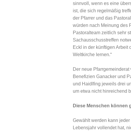
sinnvoll, wenn es eine übe
ist, die sich regelmäßig tre
der Pfarrer und das Pastora
würden nach Meinung des Pf
Pastoralteam zeitlich sehr s
Sachausschusstreffen notwe
Eckl in der künftigen Arbei
Weltkirche lernen.“
Der neue Pfarrgemeinderat w
Benefizien Ganacker und Par
und Haidlfing jeweils drei u
um etwa nicht hinreichend b
Diese Menschen können g
Gewählt werden kann jeder Ka
Lebensjahr vollendet hat, n