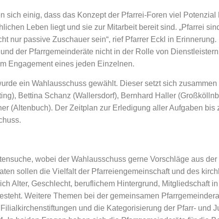
 sich einig, dass das Konzept der Pfarrei-Foren viel Potenzial
ichen Leben liegt und sie zur Mitarbeit bereit sind. „Pfarrei sin
ht nur passive Zuschauer sein“, rief Pfarrer Eckl in Erinnerung
und der Pfarrgemeinderäte nicht in der Rolle von Dienstleistern 
vom Engagement eines jeden Einzelnen.
wurde ein Wahlausschuss gewählt. Dieser setzt sich zusammen 
ting), Bettina Schanz (Wallersdorf), Bernhard Haller (Großköll
er (Altenbuch). Der Zeitplan zur Erledigung aller Aufgaben bis z
chuss.
atensuche, wobei der Wahlausschuss gerne Vorschläge aus der
en sollen die Vielfalt der Pfarreiengemeinschaft und des kirc
lich Alter, Geschlecht, beruflichem Hintergrund, Mitgliedschaft in
esteht.
Weitere Themen bei der gemeinsamen Pfarrgemeindera
Filialkirchenstiftungen und die Kategorisierung der Pfarr- un