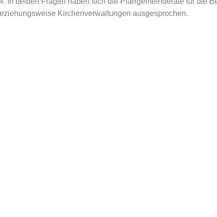
4. In beiden Fragen haben sich die Pfarrgemeinderäte für die
 beziehungsweise Kirchenverwaltungen ausgesprochen.