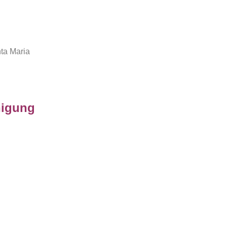
nta Maria
nigung