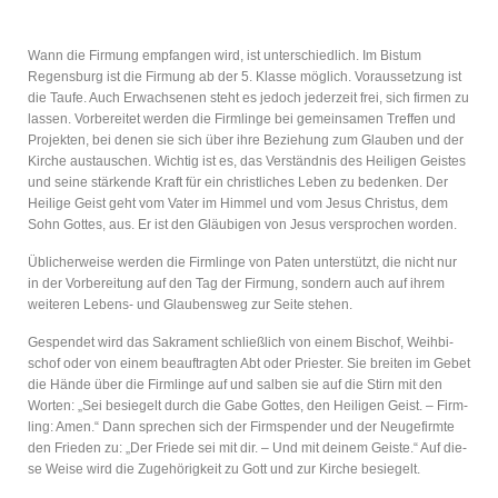
Wann die Fir­mung emp­fan­gen wird, ist unter­schied­lich. Im Bis­tum
Regensburg ist die Fir­mung ab
der 5. Klasse
mög­lich. Vor­aus­set­zung ist
die Tau­fe. Auch Erwach­se­nen steht es jedoch jeder­zeit frei, sich fir­men zu
las­sen. Vor­be­rei­tet wer­den die Firm­lin­ge bei gemeinsamen Treffen und
Projekten, bei denen sie sich über ihre Bezie­hung zum Glau­ben und der
Kir­che aus­tau­schen. Wich­tig ist es, das Ver­ständ­nis des Hei­li­gen Geis­tes
und sei­ne stär­ken­de Kraft für ein christ­li­ches Leben zu beden­ken. Der
Hei­li­ge Geist geht vom Vater im Him­mel und vom Jesus Chris­tus, dem
Sohn Got­tes, aus. Er ist den Gläu­bi­gen von Jesus ver­spro­chen worden.
Übli­cher­wei­se wer­den die Firm­lin­ge von Paten unter­stützt, die nicht nur
in der Vor­be­rei­tung auf den Tag der Fir­mung, son­dern auch auf ihrem
wei­te­ren Lebens- und Glau­bens­weg zur Sei­te stehen.
Gespen­det wird das Sakra­ment schließ­lich von einem Bischof, Weih­bi­
schof oder von einem beauf­trag­ten Abt oder Pries­ter. Sie brei­ten im Gebet
die Hän­de über die Firm­lin­ge auf und sal­ben sie auf die Stirn mit den
Wor­ten: ​
„
Sei besie­gelt durch die Gabe Got­tes, den Hei­li­gen Geist. – Firm­
ling: Amen.“ Dann spre­chen sich der Firm­spen­der und der Neu­ge­firm­te
den Frie­den zu: ​
„
Der Frie­de sei mit dir. – Und mit dei­nem Geis­te.“ Auf die­
se Wei­se wird die Zuge­hö­rig­keit zu Gott und zur Kir­che besiegelt.