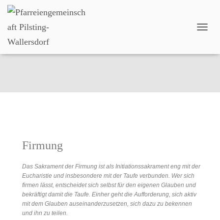
N
A
V
I
Firmung
G
A
T
I
O
N
U
M
Firmung
S
C
H
Das Sakrament der Firmung ist als Initiationssakrament eng mit der
A
Eucharistie und insbesondere mit der Taufe verbunden. Wer sich
L
firmen lässt, entscheidet sich selbst für den eigenen Glauben und
T
bekräftigt damit die Taufe. Einher geht die Aufforderung, sich aktiv
E
mit dem Glauben auseinanderzusetzen, sich dazu zu bekennen
N
und ihn zu teilen.