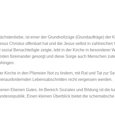
 Nächstenliebe, ist einer der Grundvollzüge (Grundaufträge) der 
esus Christus offenbart hat und die Jesus selbst in zahlreiche
ozial Benachteiligte zeigte, lebt in der Kirche in besonderer We
sten füreinander gesorgt und diese Sorge auch Menschen zutei
nhingen.
r Kirche in den Pfarreien Not zu lindern, mit Rat und Tat zur Se
herausfordernden Lebensabschnitten nicht vergessen werden.
edenen Ebenen Gutes. Im Bereich Soziales und Bildung ist die ka
undesrepublik. Einen kleinen Überblick bietet die schematische 