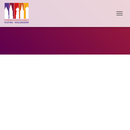
N
A
V
I
Pfarreiengemeinschaft
G
A
T
I
O
N
U
M
S
C
H
A
L
T
E
N