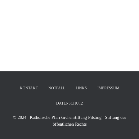
KONTAKT
NOTFALL
LINKS
IMPRESSUM
DATENSCHUTZ
© 2024 | Katholische Pfarrkirchenstiftung Pilsting | Stiftung des
öffentlichen Rechts