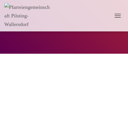
N
A
V
I
Pastoralrat
G
A
T
I
O
N
U
M
S
C
H
A
L
T
E
N