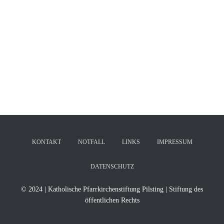
KONTAKT
NOTFALL
LINKS
IMPRESSUM
DATENSCHUTZ
© 2024 | Katholische Pfarrkirchenstiftung Pilsting | Stiftung des
öffentlichen Rechts