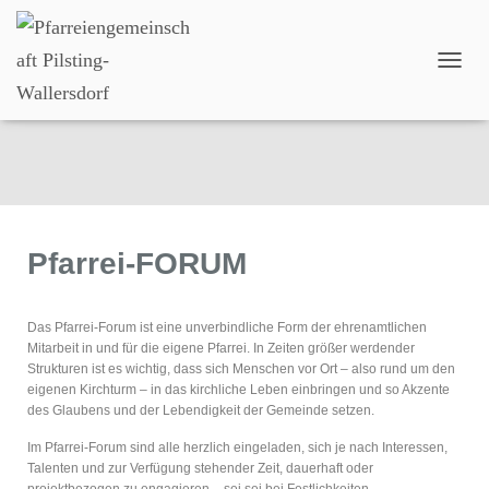
N
A
V
I
Pfarrei-FORUM
G
A
T
I
O
Pfarrei-FORUM
N
U
M
S
Das Pfarrei-Forum ist eine unverbindliche Form der ehrenamtlichen
C
Mitarbeit in und für die eigene Pfarrei. In Zeiten größer werdender
H
Strukturen ist es wichtig, dass sich Menschen vor Ort – also rund um den
A
eigenen Kirchturm – in das kirchliche Leben einbringen und so Akzente
L
des Glaubens und der Lebendigkeit der Gemeinde setzen.
T
Im Pfarrei-Forum sind alle herzlich eingeladen, sich je nach Interessen,
E
Talenten und zur Verfügung stehender Zeit, dauerhaft oder
N