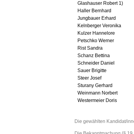
Glashauser Robert 1
Haller Bernhard Gr
Jungbauer Erhard W
Kelnberger Veronik
Kulzer Hannelore W
Petschko Werner 
Rist Sandra Ha
Schanz Bettina Wa
Schneider Daniel 
Sauer Brigitte A
Steer Josef Wall
Sturany Gerhard 
Weinmann Norbert
Westermeier Doris
Die gewählten Kandidat/i
Die Bekanntmachung (§ 19 P