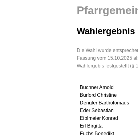
Pfarrgemei
Wahlergebnis
Die Wahl wurde entspreche
Fassung vom 15.10.2025 als
Wahlergebis festgestellt (
Buchner Arnold 
Burford Christine G
Dengler Bartholomäu
Eder Sebastian 
Eiblmeier Konrad
Erl Birgitta Groß
Fuchs Benedikt H