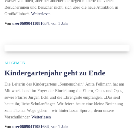
Wasser von oben, aber der andeuernde Regen hinderte die vielen
Besucherinnen und Besucher nicht, sich über die neue Attraktion in
Großköllnbach
Weiterlesen
Von
user06090411081634
,
vor
1 Jahr
ALLGEMEIN
Kindergartenjahr geht zu Ende
Die Leiterin des Kindergartens „Sonnenschein“ Anita Fellmann hat am
Mittwochabend im Foyer der Einrichtung die Eltern, Omas und Opas,
sowie Pfarrer Jürgen Eckl und die Ehrengäste empfangen. „Das seid
heute ihr, liebe Schulanfänger. Wir feiern heute eine kleine Besinnung
zum Thema: Wege gehen – wir hinterlassen Spuren, denn unsere
Vorschulkinder
Weiterlesen
Von
user06090411081634
,
vor
1 Jahr