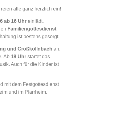
reien alle ganz herzlich ein!
6 ab 16 Uhr
einlädt.
inen
Familiengottesdienst
.
haltung ist bestens gesorgt.
ting und Großköllnbach
an.
e. Ab
18 Uhr
startet das
k. Auch für die Kinder ist
nd mit dem Festgottesdienst
beim und im Pfarrheim.