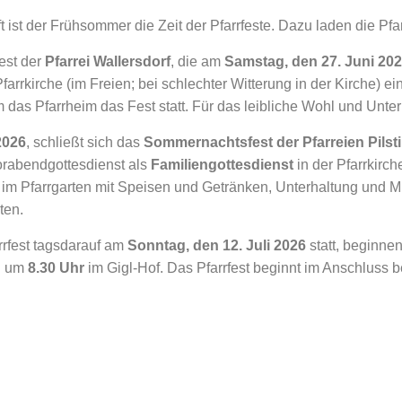
 ist der Frühsommer die Zeit der Pfarrfeste. Dazu laden die Pfar
fest der
Pfarrei Wallersdorf
, die am
Samstag, den 27. Juni 202
Pfarrkirche (im Freien; bei schlechter Witterung in der Kirche) e
 das Pfarrheim das Fest statt. Für das leibliche Wohl und Unter
2026
, schließt sich das
Sommernachtsfest der Pfarreien Pils
orabendgottesdienst als
Familiengottesdienst
in der Pfarrkirch
 Pfarrgarten mit Speisen und Getränken, Unterhaltung und Musi
ten.
rrfest tagsdarauf am
Sonntag, den 12. Juli 2026
statt, beginne
n
um
8.30 Uhr
im Gigl-Hof. Das Pfarrfest beginnt im Anschluss 