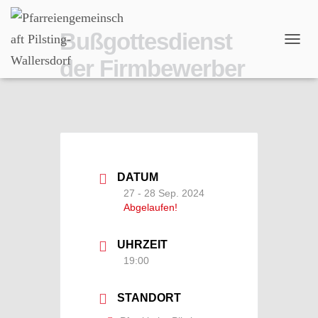
Bußgottesdienst
N
der Firmbewerber
A
V
I
G
A
T
I
O
N
DATUM
U
27 - 28 Sep. 2024
M
Abgelaufen!
S
C
H
UHRZEIT
A
19:00
L
T
E
STANDORT
N