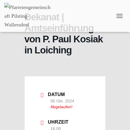
Dekanat |
N
Amtseinführung
A
V
von P. Paul Kosiak
I
G
in Loiching
A
T
I
O
N
U
M
S
C
DATUM
H
06 Okt. 2024
A
Abgelaufen!
L
T
E
UHRZEIT
N
16:00