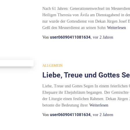
Nach 61 Jahren: Generationenwechsel im Mesnerdien
Heiligen Theresia von Ávila am Dienstagabend in der
nur wurde der Gottesdienst von Dekan Jürgen Josef E
Geßl den Mesnerdienst an seinen Sohn
Weiterlesen
user06090411081634
Von
,
vor
2 Jahren
ALLGEMEIN
Liebe, Treue und Gottes S
Liebe, Treue und Gottes Segen In einem feierlichen G
Ehepaare ihr Ehejubiläum begangen. Der Gemischte Ch
der Liturgie einen festlichen Rahmen. Dekan Jürgen J
betonte die Bedeutung ihrer
Weiterlesen
user06090411081634
Von
,
vor
2 Jahren