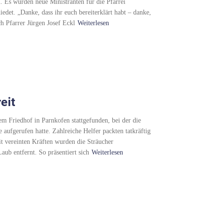
n. Es wurden neue Ministranten für die Pfarrei
det. „Danke, dass ihr euch bereiterklärt habt – danke,
ch Pfarrer Jürgen Josef Eckl
Weiterlesen
eit
m Friedhof in Parnkofen stattgefunden, bei der die
aufgerufen hatte. Zahlreiche Helfer packten tatkräftig
it vereinten Kräften wurden die Sträucher
aub entfernt. So präsentiert sich
Weiterlesen