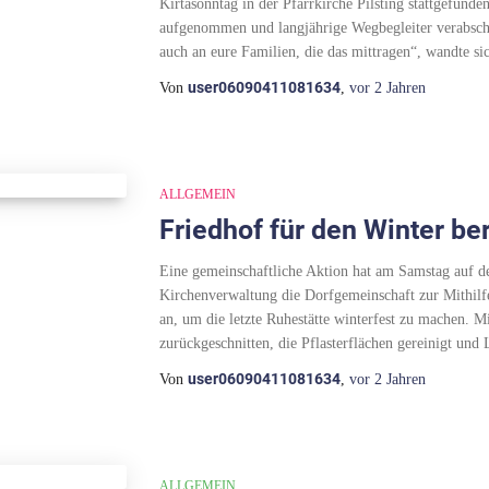
Kirtasonntag in der Pfarrkirche Pilsting stattgefunde
aufgenommen und langjährige Wegbegleiter verabschie
auch an eure Familien, die das mittragen“, wandte si
user06090411081634
Von
,
vor
2 Jahren
ALLGEMEIN
Friedhof für den Winter ber
Eine gemeinschaftliche Aktion hat am Samstag auf de
Kirchenverwaltung die Dorfgemeinschaft zur Mithilfe 
an, um die letzte Ruhestätte winterfest zu machen. M
zurückgeschnitten, die Pflasterflächen gereinigt und L
user06090411081634
Von
,
vor
2 Jahren
ALLGEMEIN